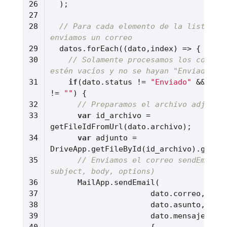
// Para cada elemento de la lista de 
enviamos un correo
  datos.forEach(
(
dato,index
) =>
// Solamente procesamos los correos
estén vacíos y no se hayan "Enviado"
if
(dato.status != 
"Enviado"
 && dato
!= 
""
// Preparamos el archivo adjunto
var
 id_archivo = 
var
 adjunto = 
// Enviamos el correo sendEmail(t
subject, body, options)