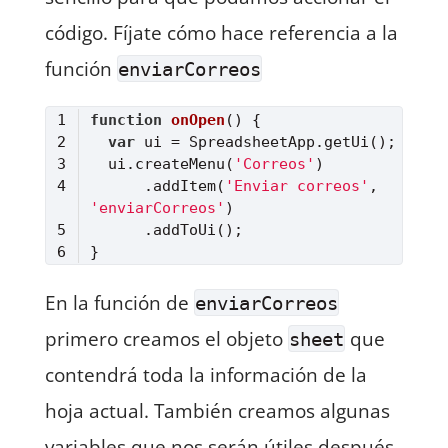
código. Fíjate cómo hace referencia a la
función
enviarCorreos
function
onOpen
(
) 
var
  ui.createMenu(
'Correos'
      .addItem(
'Enviar correos'
, 
'enviarCorreos'
Lenguaje del código:
JavaScript
(
javascript
)
En la función de
enviarCorreos
primero creamos el objeto
que
sheet
contendrá toda la información de la
hoja actual. También creamos algunas
variables que nos serán útiles después