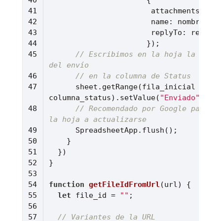
attachments
name
replyTo
// Escribimos en la hoja la confi
del envío
// en la columna de Status
      sheet.getRange(fila_inicial + index, 
columna_status).setValue(
"Enviado"
// Recomendado por Google para ob
la hoja a actualizarse
function
getFileIdFromUrl
(
url
) 
let
 file_id = 
""
// Variantes de la URL