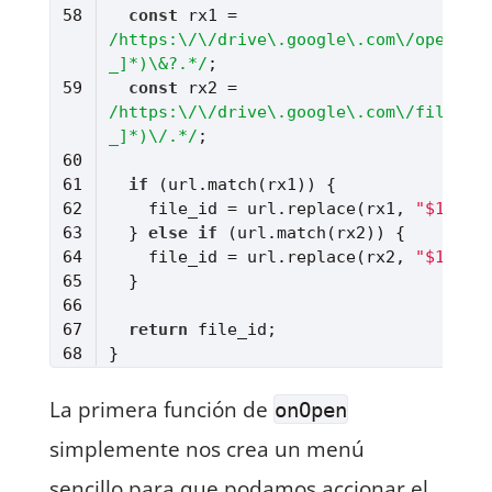
const
 rx1 = 
/https:\/\/drive\.google\.com\/open\?i
_]*)\&?.*/
const
 rx2 = 
/https:\/\/drive\.google\.com\/file\/d
_]*)\/.*/
if
    file_id = url.replace(rx1, 
"$1"
  } 
else
if
    file_id = url.replace(rx2, 
"$1"
return
Lenguaje del código:
JavaScript
(
javascript
)
La primera función de
onOpen
simplemente nos crea un menú
sencillo para que podamos accionar el