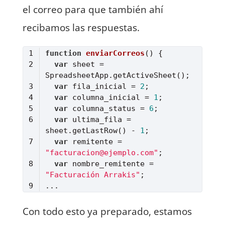
el correo para que también ahí
recibamos las respuestas.
function
enviarCorreos
(
) 
var
 sheet = 
var
 fila_inicial = 
2
var
 columna_inicial = 
1
var
 columna_status = 
6
var
 ultima_fila = 
sheet.getLastRow() - 
1
var
 remitente = 
"facturacion@ejemplo.com"
var
 nombre_remitente = 
"Facturación Arrakis"
Lenguaje del código:
JavaScript
(
javascript
)
Con todo esto ya preparado, estamos