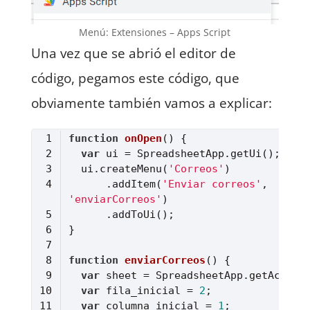
Menú: Extensiones – Apps Script
Una vez que se abrió el editor de
código, pegamos este código, que
obviamente también vamos a explicar:
function
onOpen
(
) 
var
  ui.createMenu(
'Correos'
      .addItem(
'Enviar correos'
, 
'enviarCorreos'
function
enviarCorreos
(
) 
var
var
 fila_inicial = 
2
var
 columna_inicial = 
1