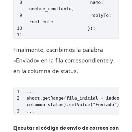
                       name: 
                       replyTo: 
Lenguaje del código:
CSS
(
css
)
Finalmente, escribimos la palabra
«Enviado» en la fila correspondiente y
en la columna de status.
sheet
.getRange
(
fila_inicial
 + 
index
, 
columna_status
)
.setValue
("
Enviado
Lenguaje del código:
CSS
(
css
)
Ejecutar el código de envío de correos con