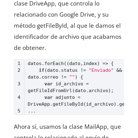
clase DriveApp, que controla lo
relacionado con Google Drive, y su
método getFileById, al que le damos el
identificador de archivo que acabamos
de obtener.
datos.forEach(
(
dato,index
) =>
if
(dato.status != 
"Enviado"
 && 
dato.correo != 
""
var
 id_archivo = 
var
 adjunto = 
Lenguaje del código:
JavaScript
(
javascript
)
Ahora sí, usamos la clase MailApp, que
controla lo relacionado al envío de