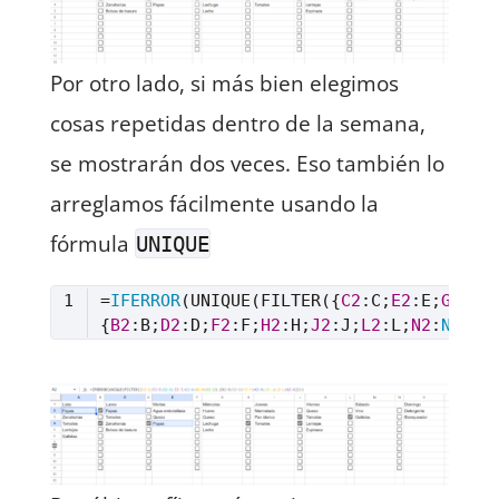
Por otro lado, si más bien elegimos
cosas repetidas dentro de la semana,
se mostrarán dos veces. Eso también lo
arreglamos fácilmente usando la
fórmula
UNIQUE
=
IFERROR
(UNIQUE(FILTER({
C2
:C;
E2
:E;
G2
:G;
{
B2
:B;
D2
:D;
F2
:F;
H2
:H;
J2
:J;
L2
:L;
N2
:
N
Lenguaje del código:
Excel
(
excel
)