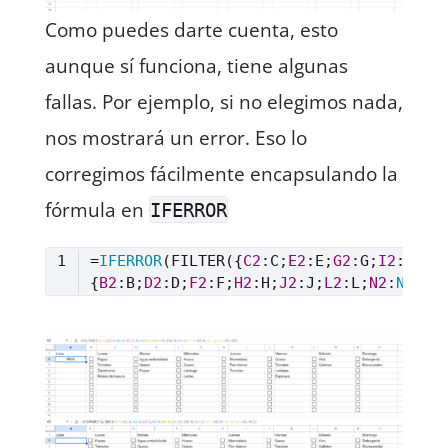
Como puedes darte cuenta, esto
aunque sí funciona, tiene algunas
fallas. Por ejemplo, si no elegimos nada,
nos mostrará un error. Eso lo
corregimos fácilmente encapsulando la
fórmula en
IFERROR
=
IFERROR
(FILTER({
C2
:C;
E2
:E;
G2
:G;
I2
:I;
K2
{
B2
:B;
D2
:D;
F2
:F;
H2
:H;
J2
:J;
L2
:L;
N2
:
N
Lenguaje del código:
Excel
(
excel
)