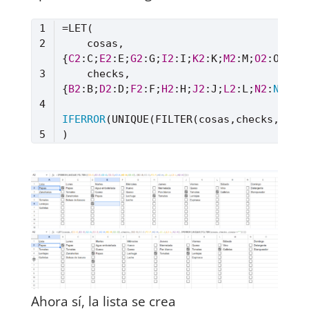
    cosas, 
{
C2
:C;
E2
:E;
G2
:G;
I2
:I;
K2
:K;
M2
:M;
O2
    checks, 
{
B2
:B;
D2
:D;
F2
:F;
H2
:H;
J2
:J;
L2
:L;
N2
:
N
IFERROR
(UNIQUE(FILTER(cosas,checks,cosa
Lenguaje del código:
Excel
(
excel
)
Ahora sí, la lista se crea