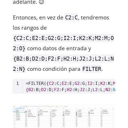
adelante. 😉
Entonces, en vez de
, tendremos
C2:C
los rangos de
{C2:C;E2:E;G2:G;I2:I;K2:K;M2:M;O
como datos de entrada y
2:O}
{B2:B;D2:D;F2:F;H2:H;J2:J;L2:L;N
como condición para
.
2:N}
FILTER
=FILTER({
C2
:C;
E2
:E;
G2
:G;
I2
:I;
K2
:K;
M2
:M;
{
B2
:B;
D2
:D;
F2
:F;
H2
:H;
J2
:J;
L2
:L;
N2
:
N
Lenguaje del código:
Excel
(
excel
)