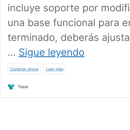
incluye soporte por modifi
una base funcional para e
terminado, deberás ajustar
Plantilla
…
Sigue leyendo
para
Crear
una
Comprar ahora
Leer más
lista
de
supermercado
Tesel
en
Google
Sheets