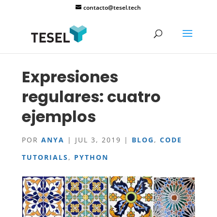
contacto@tesel.tech
Expresiones
regulares: cuatro
ejemplos
POR
ANYA
|
JUL 3, 2019
|
BLOG
,
CODE
TUTORIALS
,
PYTHON