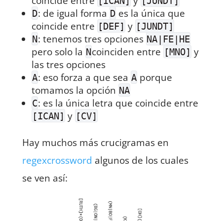
coincide entre
y
[ICAN]
[JUNDT]
: de igual forma
es la única que
D
D
coincide entre
y
[DEF]
[JUNDT]
: tenemos tres opciones
N
NA|FE|HE
pero solo la
coinciden entre
y
N
[MNO]
las tres opciones
: eso forza a que sea
porque
A
A
tomamos la opción
NA
: es la única letra que coincide entre
C
y
[ICAN]
[CV]
Hay muchos más crucigramas en
regexcrossword
algunos de los cuales
se ven así: