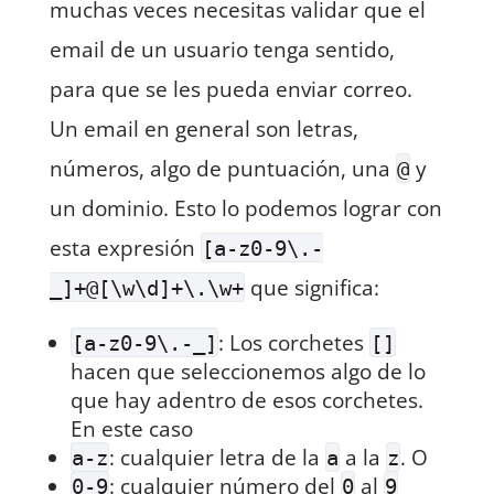
muchas veces necesitas validar que el
email de un usuario tenga sentido,
para que se les pueda enviar correo.
Un email en general son letras,
números, algo de puntuación, una
y
@
un dominio. Esto lo podemos lograr con
esta expresión
[a-z0-9\.-
que significa:
_]+@[\w\d]+\.\w+
: Los corchetes
[a-z0-9\.-_]
[]
hacen que seleccionemos algo de lo
que hay adentro de esos corchetes.
En este caso
: cualquier letra de la
a la
. O
a-z
a
z
: cualquier número del
al
0-9
0
9