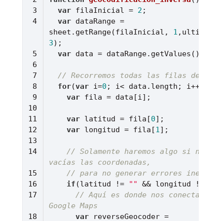
var
 filaInicial = 
2
var
 dataRange = 
sheet.getRange(filaInicial, 
1
3
var
// Recorremos todas las filas del ra
for
(
var
 i=
0
var
var
 latitud = fila[
0
var
 longitud = fila[
1
// Solamente haremos algo si no est
vacías las coordenadas, 
// para no generar errores inesper
if
(latitud != 
""
 && longitud != 
""
// Aquí es donde nos conectamos c
Google Maps
var
 reverseGeocoder = 