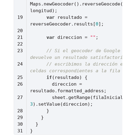
Maps.newGeocoder().reverseGeocode(latit
var
 resultado = 
reverseGeocoder.results[
0
var
 direccion = 
""
// Si el geocoder de Google Maps 
devuelve un resultado satisfactorio, 
// escribimos la dirección en las
celdas correspondientes a la fila
if
        direccion = 
3