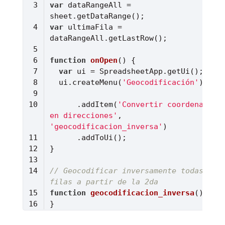
var
 dataRangeAll = 
var
 ultimaFila = 
function
onOpen
(
) 
var
  ui.createMenu(
'Geocodificación'
      .addItem(
'Convertir coordenadas 
en direcciones'
, 
'geocodificacion_inversa'
// Geocodificar inversamente todas las 
filas a partir de la 2da
function
geocodificacion_inversa
(
) 
Lenguaje del código:
JavaScript
(
javascript
)