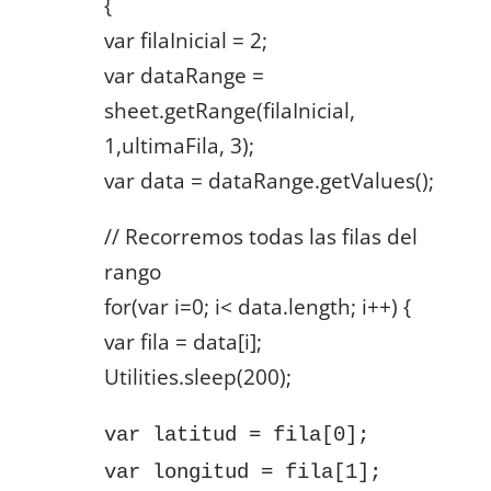
{
var filaInicial = 2;
var dataRange =
sheet.getRange(filaInicial,
1,ultimaFila, 3);
var data = dataRange.getValues();
// Recorremos todas las filas del
rango
for(var i=0; i< data.length; i++) {
var fila = data[i];
Utilities.sleep(200);
var latitud = fila[0];
var longitud = fila[1];