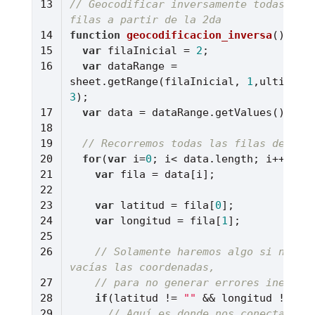
// Geocodificar inversamente todas las 
filas a partir de la 2da
function
geocodificacion_inversa
(
) 
var
 filaInicial = 
2
var
 dataRange = 
sheet.getRange(filaInicial, 
1
3
var
// Recorremos todas las filas del ra
for
(
var
 i=
0
var
var
 latitud = fila[
0
var
 longitud = fila[
1
// Solamente haremos algo si no est
vacías las coordenadas, 
// para no generar errores inesper
if
(latitud != 
""
 && longitud != 
""
// Aquí es donde nos conectamos c