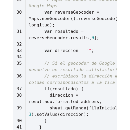
Google Maps
var
 reverseGeocoder = 
Maps.newGeocoder().reverseGeocode(latit
var
 resultado = 
reverseGeocoder.results[
0
var
 direccion = 
""
// Si el geocoder de Google Maps 
devuelve un resultado satisfactorio, 
// escribimos la dirección en las
celdas correspondientes a la fila
if
        direccion = 
3