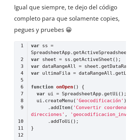
Igual que siempre, te dejo del código
completo para que solamente copies,
pegues y pruebes 😀
var
 ss = 
var
var
var
function
onOpen
(
) 
var
  ui.createMenu(
'Geocodificación'
      .addItem(
'Convertir coordenadas e
direcciones'
, 
'geocodificacion_inversa