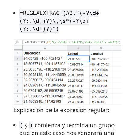
=REGEXEXTRACT(A2,"(-?\d+
(?:.\d+)?)\,\s*(-?\d+
(?:.\d+)?)")
Explicación de la expresión regular:
y
comienza y termina un grupo,
(
)
que en este caso nos generará una