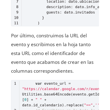
location
description
guests
Lenguaje del código:
JavaScript
(
javascript
)
Por último, construimos la URL del
evento y escribimos en la hoja tanto
esta URL como el identificador de
evento que acabamos de crear en las
columnas correspondientes.
var
 evento_url = 
"https://calendar.google.com/r/eventedi
Utilities.base64Encode(evento.getId().s
[
0
] + 
" "
 + 
dato.id_calendario).replace(
"=="
,
''