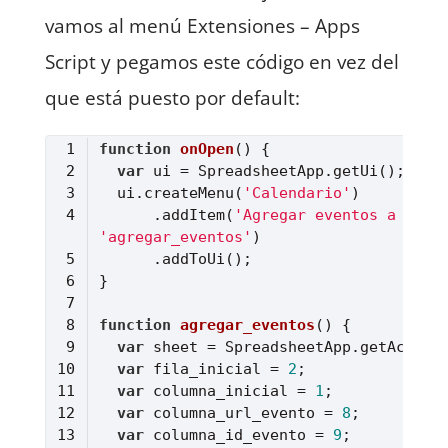
vamos al menú Extensiones – Apps
Script y pegamos este código en vez del
que está puesto por default:
function
onOpen
(
) 
var
  ui.createMenu(
'Calendario'
      .addItem(
'Agregar eventos a cale
'agregar_eventos'
function
agregar_eventos
(
) 
var
var
 fila_inicial = 
2
var
 columna_inicial = 
1
var
 columna_url_evento = 
8
var
 columna_id_evento = 
9