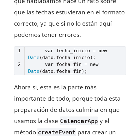
que hablábamos hace un rato sobre
que las fechas estuvieran en el formato
correcto, ya que si no lo están aquí
podemos tener errores.
var
 fecha_inicio = 
new
Date
var
 fecha_fin = 
new
Date
Lenguaje del código:
JavaScript
(
javascript
)
Ahora sí, esta es la parte más
importante de todo, porque toda esta
preparación de datos culmina en que
usamos la clase
y el
CalendarApp
método
para crear un
createEvent