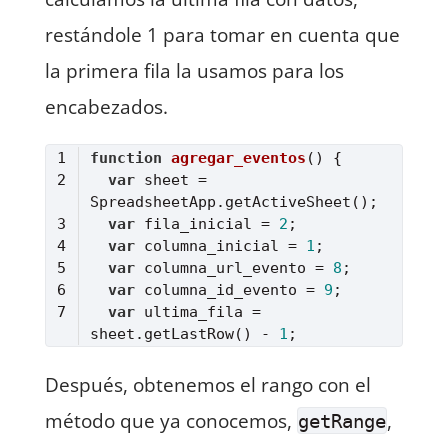
restándole 1 para tomar en cuenta que
la primera fila la usamos para los
encabezados.
function
agregar_eventos
(
) 
var
 sheet = 
var
 fila_inicial = 
2
var
 columna_inicial = 
1
var
 columna_url_evento = 
8
var
 columna_id_evento = 
9
var
 ultima_fila = 
sheet.getLastRow() - 
1
Lenguaje del código:
JavaScript
(
javascript
)
Después, obtenemos el rango con el
método que ya conocemos,
,
getRange