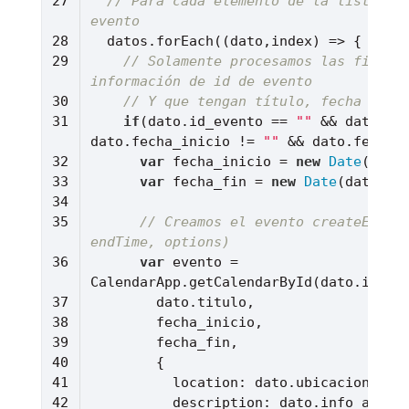
// Para cada elemento de la lista de 
evento
  datos.forEach(
(
dato,index
) =>
// Solamente procesamos las filas q
información de id de evento
// Y que tengan título, fecha de i
if
(dato.id_evento == 
""
 && dato.ti
dato.fecha_inicio != 
""
 && dato.fecha_
var
 fecha_inicio = 
new
Date
var
 fecha_fin = 
new
Date
// Creamos el evento createEvent(
endTime, options)
var
 evento = 
location
description