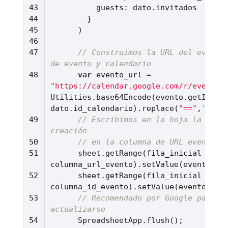
guests
// Construimos la URL del evento 
de evento y calendario
var
 evento_url = 
"https://calendar.google.com/r/evented
Utilities.base64Encode(evento.getId().
dato.id_calendario).replace(
"=="
,
''
// Escribimos en la hoja la confi
creación 
// en la columna de URL evento y
      sheet.getRange(fila_inicial + index, 
      sheet.getRange(fila_inicial + index, 
// Recomendado por Google para ob
actualizarse