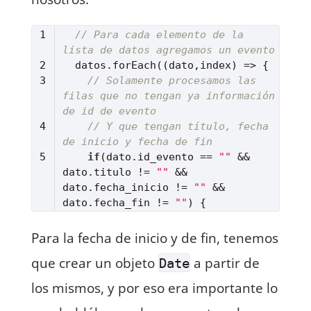
// Para cada elemento de la 
lista de datos agregamos un evento
  datos.forEach(
(
dato,index
) =>
// Solamente procesamos las 
filas que no tengan ya información 
de id de evento
// Y que tengan título, fecha 
de inicio y fecha de fin
if
(dato.id_evento == 
""
 && 
dato.titulo != 
""
 && 
dato.fecha_inicio != 
""
 && 
dato.fecha_fin != 
""
Lenguaje del código:
JavaScript
(
javascript
)
Para la fecha de inicio y de fin, tenemos
que crear un objeto
a partir de
Date
los mismos, y por eso era importante lo