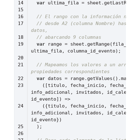
var
 ultima_fila = sheet.getLastRow()
// El rango con la información neces
// desde A2 (columna Nombre) hasta la
datos,
// abarcando 9 columnas
var
 range = sheet.getRange(fila_inici
// Mapeamos los valores a un arreglo 
propiedades correspondientes
var
(
[titulo, fecha_inicio, fecha_fin, 
info_adicional, invitados, id_calendari
id_evento]
) =>
    ({titulo, fecha_inicio, fecha_fin, ubicacion, 
info_adicional, invitados, id_calendari