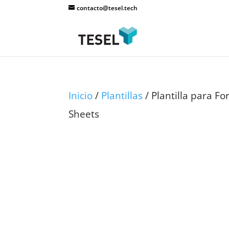
contacto@tesel.tech
Inicio
/
Plantillas
/ Plantilla para F
Sheets