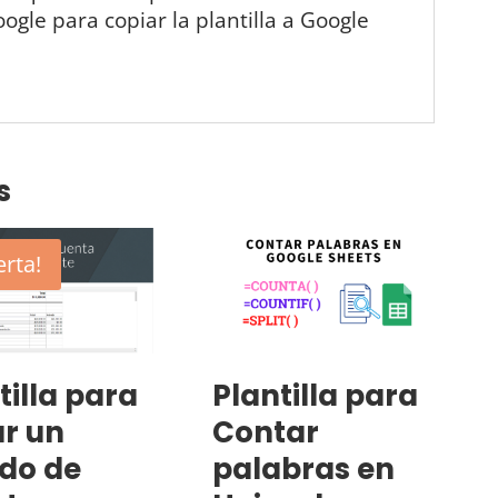
gle para copiar la plantilla a Google
s
erta!
tilla para
Plantilla para
r un
Contar
do de
palabras en