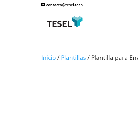
contacto@tesel.tech
Inicio
/
Plantillas
/ Plantilla para E