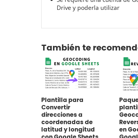
Drive y poderla utilizar
También te recomen
Plantilla para
Paque
Convertir
planti
direcciones a
Geoco
coordenadas de
Rever
latitud y longitud
en Go
con Google Sheets
Googl