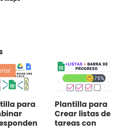
s
erta!
tilla para
Plantilla para
binar
Crear listas de
responden
tareas con