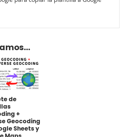
damos…
te de
llas
ding +
se Geocoding
ogle Sheets y
e Maps