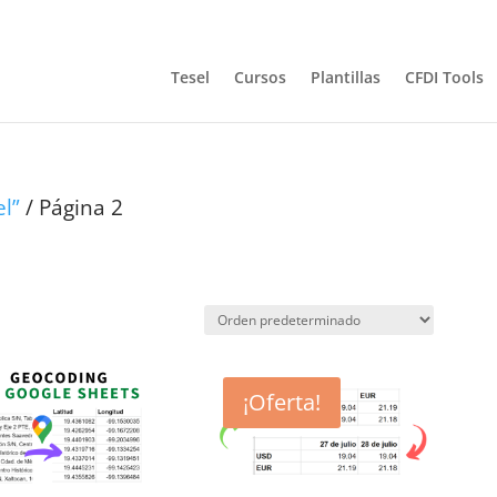
Tesel
Cursos
Plantillas
CFDI Tools
l”
/ Página 2
¡Oferta!