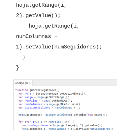
hoja.getRange(i, 
2).getValue();

    hoja.getRange(i, 
numColumnas + 
1).setValue(numSeguidores);

  }

}