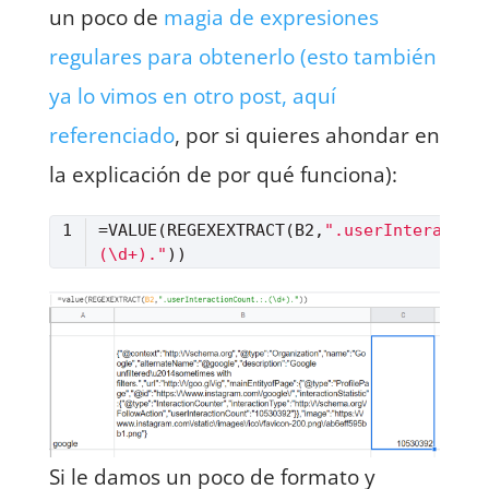
un poco de
magia de expresiones
regulares para obtenerlo (esto también
ya lo vimos en otro post, aquí
referenciado
, por si quieres ahondar en
la explicación de por qué funciona):
=VALUE(REGEXEXTRACT(B2,
".userInteractio
(\d+)."
Lenguaje del código:
JavaScript
(
javascript
)
Si le damos un poco de formato y