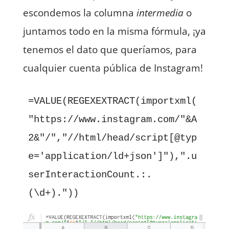
escondemos la columna
intermedia
o
juntamos todo en la misma fórmula, ¡ya
tenemos el dato que queríamos, para
cualquier cuenta pública de Instagram!
=VALUE(REGEXEXTRACT(importxml(
"https://www.instagram.com/"&A
2&"/","//html/head/script[@typ
e='application/ld+json']"),".u
serInteractionCount.:.
(\d+)."))