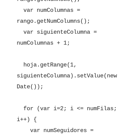
  var numColumnas = 
rango.getNumColumns();

  var siguienteColumna = 
numColumnas + 1;

  hoja.getRange(1, 
siguienteColumna).setValue(new 
Date());

  for (var i=2; i <= numFilas; 
i++) {

    var numSeguidores = 