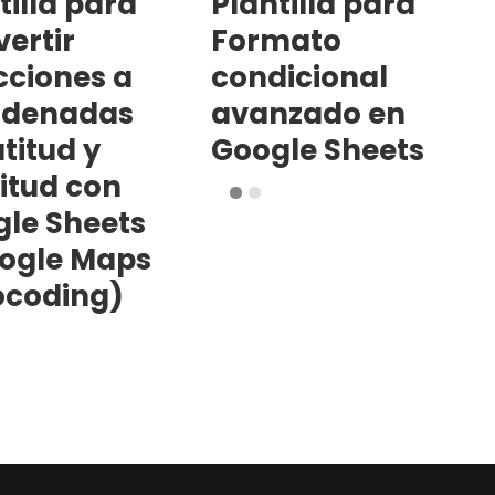
tilla para
Plantilla para
ertir
Formato
cciones a
condicional
rdenadas
avanzado en
atitud y
Google Sheets
itud con
le Sheets
ogle Maps
ocoding)