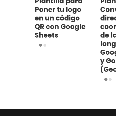
Plantilla para
Plan
Poner tu logo
Conv
en un código
dire
QR con Google
coo
Sheets
de l
long
Goog
y Go
(Ge