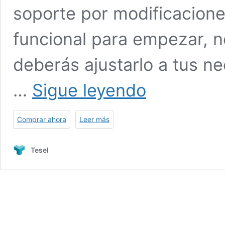
soporte por modificacione
funcional para empezar, n
deberás ajustarlo a tus ne
Plantilla
…
Sigue leyendo
para
Crear
un
Comprar ahora
Leer más
recetario
dinámico
en
Tesel
Google
Sheets