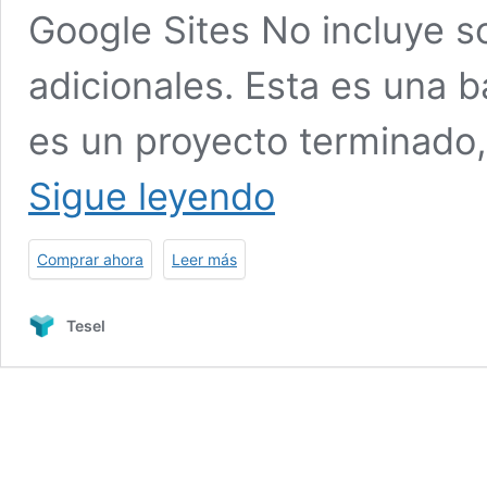
Google Sites No incluye s
adicionales. Esta es una 
es un proyecto terminado,
Plantilla
Sigue leyendo
para
Crear
un
Comprar ahora
Leer más
estado
de
cuenta
Tesel
en
línea
para
un
cliente
en
Google