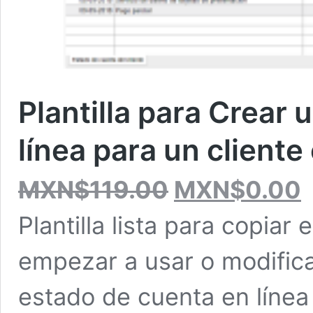
Plantilla para Crear
línea para un client
El
El
MXN$
119.00
MXN$
0.00
precio
pr
original
ac
Plantilla lista para copiar
era:
es
MXN$119.00.
MX
empezar a usar o modificar
estado de cuenta en línea