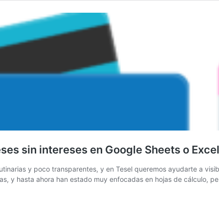
es sin intereses en Google Sheets o Exce
rutinarias y poco transparentes, y en Tesel queremos ayudarte a visib
ías, y hasta ahora han estado muy enfocadas en hojas de cálculo, p