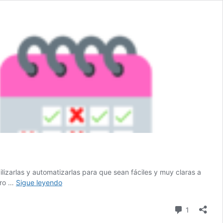
l
ilizarlas y automatizarlas para que sean fáciles y muy claras a
Calculadora
ero …
Sigue leyendo
para
planear
comentari
1
compras